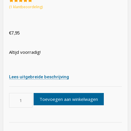
5.00
van 5
(
1
klantbeoordeling)
€
7,95
Altijd voorradig!
Lees uitgebreide beschrijving
Toevoegen aan winkelwagen