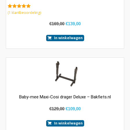
5.00
van 5
(
1
klantbeoordeling)
€
169,00
€
139,00
In winkelwagen
Baby-mee Maxi-Cosi drager Deluxe – Bakfiets.nl
€
129,00
€
109,00
In winkelwagen