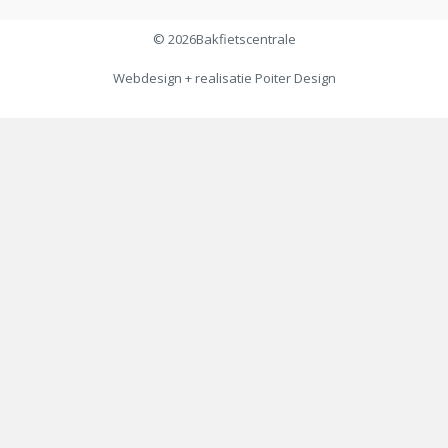
© 2026
Bakfietscentrale
Webdesign + realisatie
Poiter Design
€
7,95
Toevoegen aan winkelwagen