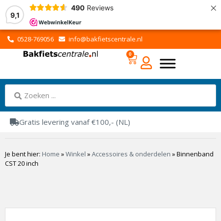
×
490
Reviews
9,1
0528-769056
info@bakfietscentrale.nl
0
Gratis levering vanaf €100,- (NL)
Je bent hier:
Home
»
Winkel
»
Accessoires & onderdelen
»
Binnenband
CST 20 inch