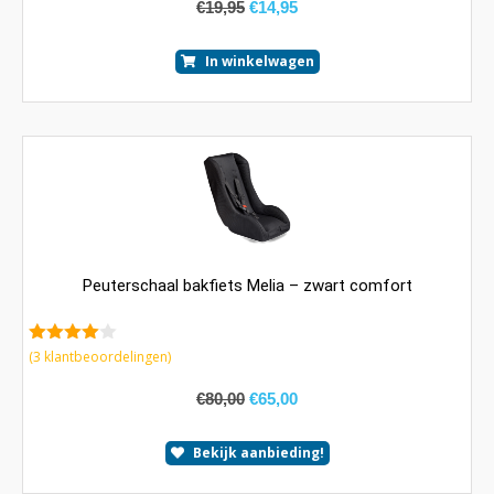
€
19,95
€
14,95
In winkelwagen
Peuterschaal bakfiets Melia – zwart comfort
4.00
van
(
3
klantbeoordelingen)
5
€
80,00
€
65,00
Bekijk aanbieding!