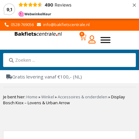
×
490
Reviews
9,1
0528-769056
info@bakfietscentrale.nl
0
Gratis levering vanaf €100,- (NL)
Je bent hier:
Home
»
Winkel
»
Accessoires & onderdelen
»
Display
Bosch Kiox – Lovens & Urban Arrow