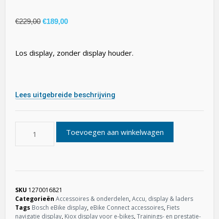
€
229,00
€
189,00
Los display, zonder display houder.
Lees uitgebreide beschrijving
Toevoegen aan winkelwagen
SKU
1270016821
Categorieën
Accessoires & onderdelen
,
Accu, display & laders
Tags
Bosch eBike display
,
eBike Connect accessoires
,
Fiets
navigatie display
,
Kiox display voor e-bikes
,
Trainings- en prestatie-