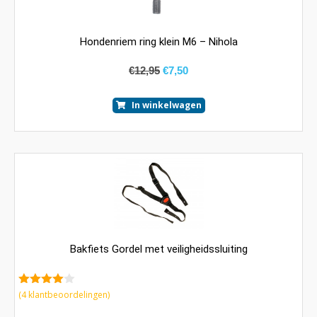
Hondenriem ring klein M6 – Nihola
€
12,95
€
7,50
In winkelwagen
Bakfiets Gordel met veiligheidssluiting
4.25
van
(
4
klantbeoordelingen)
5