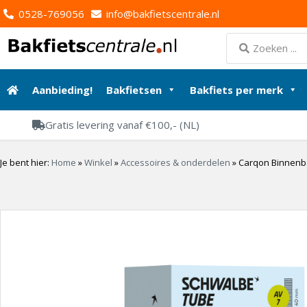
0528-769056
info@bakfietscentrale.nl
Aanbieding!
Bakfietsen
Bakfiets per merk
Gratis levering vanaf €100,- (NL)
Je bent hier:
Home
»
Winkel
»
Accessoires & onderdelen
»
Carqon Binnenba