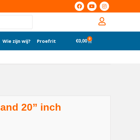
0
Wie zijn wij?
Proefrit
€
0,00
and 20” inch