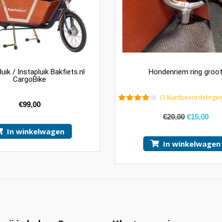
ik / Instapluik Bakfiets.nl
Hondenriem ring groo
CargoBike
(
3
klantbeoordelingen
€
99,00
4.67
van 5
€
20,00
€
15,00
In winkelwagen
In winkelwagen