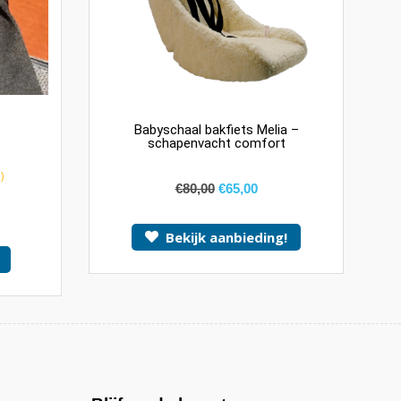
t
Babyschaal bakfiets Melia –
schapenvacht comfort
)
€
80,00
€
65,00
Bekijk aanbieding!