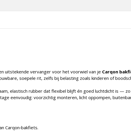
een uitstekende vervanger voor het voorwiel van je
Carqon bakfi
uwbare, soepele rit, zelfs bij belasting zoals kinderen of boods
m, elastisch rubber dat flexibel blijft én goed luchtdicht is — zo
ntage eenvoudig: voorzichtig monteren, licht oppompen, buitenba
an Carqon‑bakfiets.