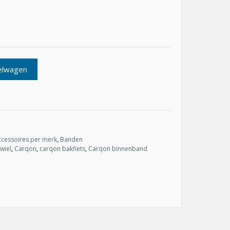
elwagen
ccessoires per merk
,
Banden
wiel
,
Carqon
,
carqon bakfiets
,
Carqon binnenband