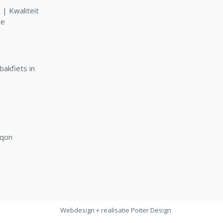
| Kwaliteit
le
bakfiets in
rqon
Webdesign + realisatie
Poiter Design