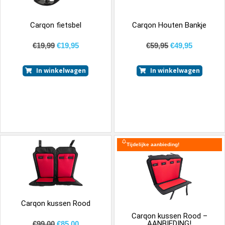
Carqon fietsbel
Carqon Houten Bankje
€
19,99
€
19,95
€
59,95
€
49,95
In winkelwagen
In winkelwagen
Tijdelijke aanbieding!
Carqon kussen Rood
Carqon kussen Rood –
AANBIEDING!
€
99,00
€
85,00