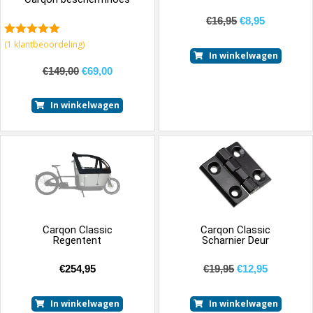
€
16,95
€
8,95
5.00
van 5
(
1
klantbeoordeling)
In winkelwagen
€
149,00
€
69,00
In winkelwagen
Carqon Classic
Carqon Classic
Regentent
Scharnier Deur
€
254,95
€
19,95
€
12,95
In winkelwagen
In winkelwagen