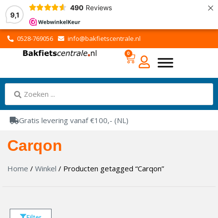
×
490
Reviews
9,1
0528-769056
info@bakfietscentrale.nl
0
Gratis levering vanaf €100,- (NL)
Carqon
Home
/
Winkel
/ Producten getagged “Carqon”
Filter