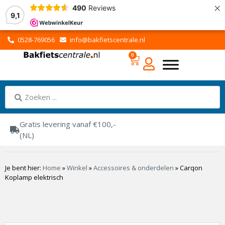
×
490
Reviews
9,1
0528-769056
info@bakfietscentrale.nl
0
Gratis levering vanaf €100,-
(NL)
Je bent hier:
Home
»
Winkel
»
Accessoires & onderdelen
»
Carqon
Koplamp elektrisch