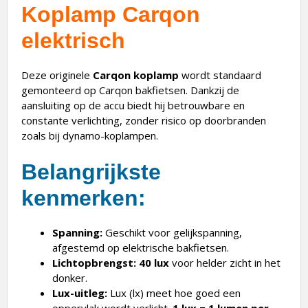
Koplamp Carqon
elektrisch
Deze originele
Carqon koplamp
wordt standaard
gemonteerd op Carqon bakfietsen. Dankzij de
aansluiting op de accu biedt hij betrouwbare en
constante verlichting, zonder risico op doorbranden
zoals bij dynamo-koplampen.
Belangrijkste
kenmerken:
Spanning:
Geschikt voor gelijkspanning,
afgestemd op elektrische bakfietsen.
Lichtopbrengst:
40 lux
voor helder zicht in het
donker.
Lux-uitleg:
Lux (lx) meet hoe goed een
oppervlak wordt verlicht.
1 lux = 1 lumen per