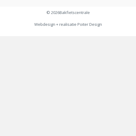
© 2026
Bakfietscentrale
Webdesign + realisatie
Poiter Design
€
34,95
Toevoegen aan winkelwagen
€
29,95