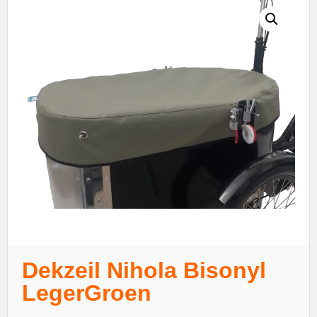
Dekzeil Nihola Bisonyl
LegerGroen