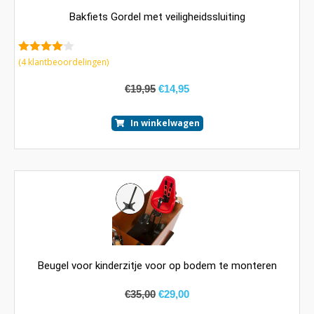
Bakfiets Gordel met veiligheidssluiting
4.25
van
(
4
klantbeoordelingen)
5
€
19,95
€
14,95
In winkelwagen
Beugel voor kinderzitje voor op bodem te monteren
€
35,00
€
29,00