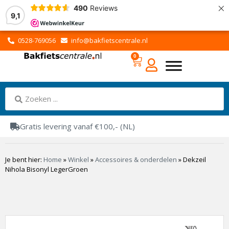
×
490
Reviews
9,1
0528-769056
info@bakfietscentrale.nl
0
Gratis levering vanaf €100,- (NL)
Je bent hier:
Home
»
Winkel
»
Accessoires & onderdelen
»
Dekzeil
Nihola Bisonyl LegerGroen