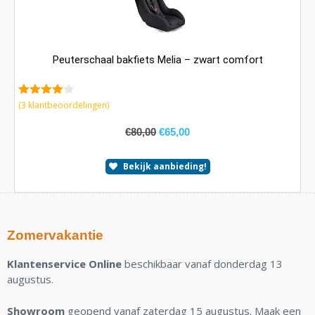
Peuterschaal bakfiets Melia – zwart comfort
4.00
van
(
3
klantbeoordelingen)
5
€
80,00
€
65,00
Bekijk aanbieding!
Zomervakantie
Klantenservice Online
beschikbaar vanaf donderdag 13
augustus.
Showroom
geopend vanaf zaterdag 15 augustus. Maak een