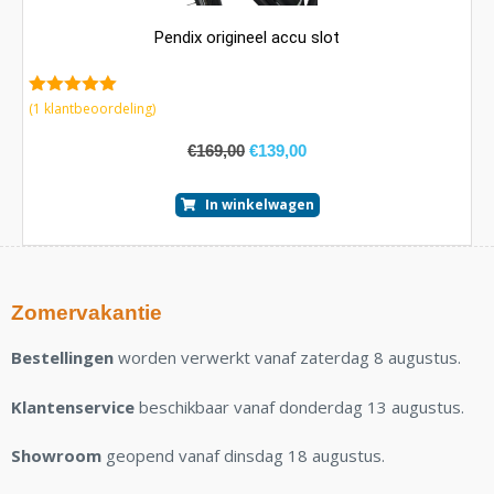
Pendix origineel accu slot
5.00
van 5
(
1
klantbeoordeling)
€
169,00
€
139,00
In winkelwagen
Zomervakantie
Bestellingen
worden verwerkt vanaf zaterdag 8 augustus.
Klantenservice
beschikbaar vanaf donderdag 13 augustus.
Showroom
geopend vanaf dinsdag 18 augustus.