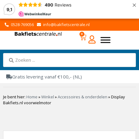
×
490
Reviews
9,1
0528-769056
info@bakfietscentrale.nl
0
Gratis levering vanaf €100,- (NL)
Je bent hier:
Home
»
Winkel
»
Accessoires & onderdelen
»
Display
Bakfiets.nl voorwielmotor