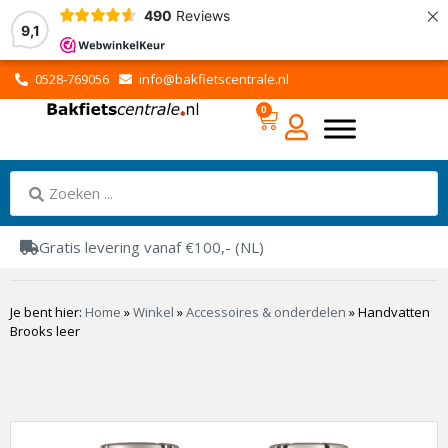
×
490
Reviews
9,1
0528-769056
info@bakfietscentrale.nl
0
Gratis levering vanaf €100,- (NL)
Je bent hier:
Home
»
Winkel
»
Accessoires & onderdelen
»
Handvatten
Brooks leer