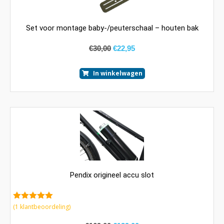
Set voor montage baby-/peuterschaal – houten bak
€
30,00
€
22,95
In winkelwagen
Pendix origineel accu slot
5.00
van 5
(
1
klantbeoordeling)