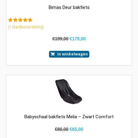
Bimas Deur bakfiets
5.00
van 5
(
1
klantbeoordeling)
€
199,00
€
179,00
In winkelwagen
Babyschaal bakfiets Melia – Zwart Comfort
€
80,00
€
65,00