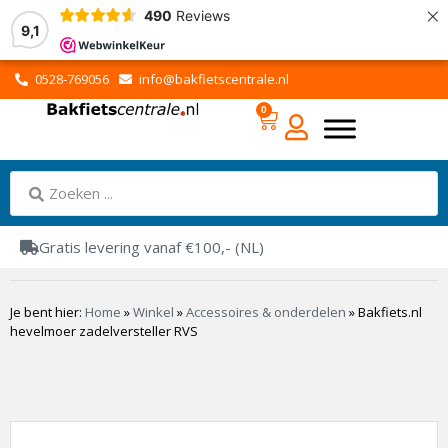
×
490
Reviews
9,1
0528-769056
info@bakfietscentrale.nl
0
Gratis levering vanaf €100,- (NL)
Je bent hier:
Home
»
Winkel
»
Accessoires & onderdelen
»
Bakfiets.nl
hevelmoer zadelversteller RVS