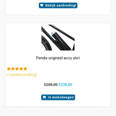
Bekijk aanbieding!
Pendix origineel accu slot
5.00
van 5
(
1
klantbeoordeling)
€
169,00
€
139,00
In winkelwagen