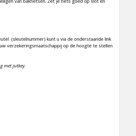
iligen van bakfietsen. Zet je fiets goed op slot en
eutel (sleutelnummer) kunt u via de onderstaande link
tal uw verzekeringsmaatschappij op de hoogte te stellen
g met jutkey.