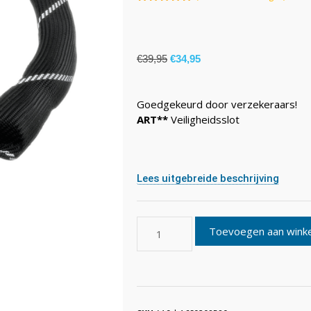
5.00
van 5
€
39,95
€
34,95
Goedgekeurd door verzekeraars!
ART**
Veiligheidsslot
Lees uitgebreide beschrijving
Toevoegen aan wink