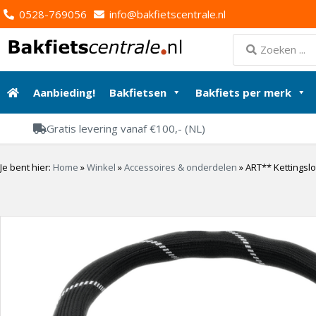
0528-769056
info@bakfietscentrale.nl
Aanbieding!
Bakfietsen
Bakfiets per merk
Gratis levering vanaf €100,- (NL)
Je bent hier:
Home
»
Winkel
»
Accessoires & onderdelen
»
ART** Kettingsl