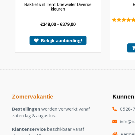
Bakfiets.nl Tent Driewieler Diverse
B
kleuren
€
349,00
-
€
379,00
5.00
van 5
Bekijk aanbieding!
Zomervakantie
Kunnen 
Bestellingen
worden verwerkt vanaf
0528-
zaterdag 8 augustus.
info@ba
Klantenservice
beschikbaar vanaf
Parmen