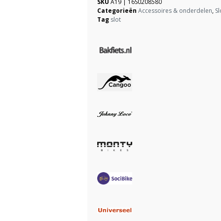
SKU
A19 | 16S0208580
Categorieën
Accessoires & onderdelen
,
Sl
Tag
slot