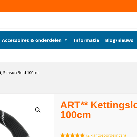
Accessoires & onderdelen
Informatie
Blog/nieuws
ot, Simson Bold 100cm
ART** Kettingsl
100cm
(
2
klantbeoordelingen)