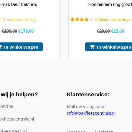
imas Deur bakfiets
Hondenriem ring groo
(
1
klantbeoordeling)
(
3
klantbeoordelingen
4.67
van 5
€
199,00
€
179,00
€
20,00
€
15,00
In winkelwagen
In winkelwagen
wij je helpen?
Klantenservice:
769056
Mail uw vraag naar:
info@bakfietscentrale.nl
kfietscentrale.nl
tierstraat 6A
Maandag
Gesloten