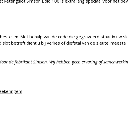
kettingslot Simson Bold 100 is extra lang speciaal voor het beve
 bestellen. Met behulp van de code die gegraveerd staat in uw sl
d slot betreft dient u bij verlies of diefstal van de sleutel mees
or de fabrikant Simson. Wij hebben geen ervaring of samenwerkin
zekeringen!