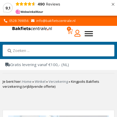
×
490
Reviews
9,1
0528-769056
info@bakfietscentrale.nl
0
Gratis levering vanaf €100,- (NL)
Je bent hier:
Home
»
Winkel
»
Verzekering
»
Kingpolis Bakfiets
verzekering (vrijblijvende offerte)