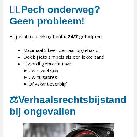
🚴‍♂️
Pech onderweg?
Geen probleem!
Bij pechhulp dekking bent u
24/7 geholpen
:
Maximaal 3 keer per jaar opgehaald
Ook bij iets simpels als een lekke band
U wordt gebracht naar:
➤ Uw rijwielzaak
➤ Uw huisadres
➤ Of vakantieverblijf
⚖️
Verhaalsrechtsbijstand
bij ongevallen