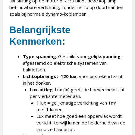
aansluiting op de motor of accu biedt deze koplamp
betrouwbare verlichting, zonder risico op doorbranden
zoals bij normale dynamo-koplampen.
Belangrijkste
Kenmerken
:
Type spanning
: Geschikt voor
gelijkspanning
,
afgestemd op elektrische systemen van
bakfietsen.
Lichtopbrengst
:
120 lux
, voor uitstekend zicht
in het donker.
Lux-uitleg
: Lux (lx) geeft de hoeveelheid licht
per vierkante meter aan.
1 lux = gelijkmatige verlichting van 1m²
met 1 lumen.
Lux meet hoe goed een oppervlak wordt
verlicht, terwijl lumen de helderheid van de
lamp zelf aanduidt.