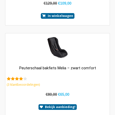
€
129,00
€
109,00
In winkelwagen
Peuterschaal bakfiets Melia – zwart comfort
4.00
van
(
3
klantbeoordelingen)
5
€
80,00
€
65,00
Bekijk aanbieding!