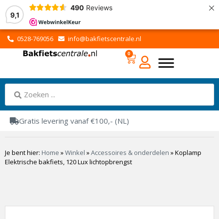
×
490
Reviews
9,1
0528-769056
info@bakfietscentrale.nl
0
Gratis levering vanaf €100,- (NL)
Je bent hier:
Home
»
Winkel
»
Accessoires & onderdelen
»
Koplamp
Elektrische bakfiets, 120 Lux lichtopbrengst