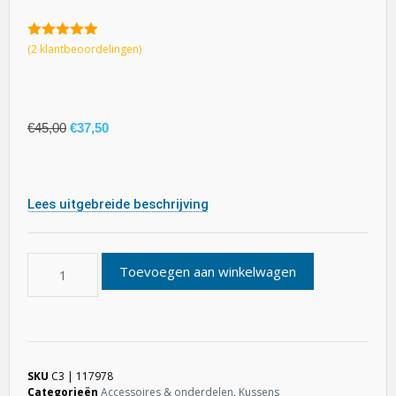
5.00
van 5
(
2
klantbeoordelingen)
€
45,00
€
37,50
Lees uitgebreide beschrijving
Toevoegen aan winkelwagen
SKU
C3 | 117978
Categorieën
Accessoires & onderdelen
,
Kussens