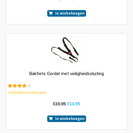
In winkelwagen
Bakfiets Gordel met veiligheidssluiting
4.25
van
(
4
klantbeoordelingen)
5
€
19,95
€
14,95
In winkelwagen