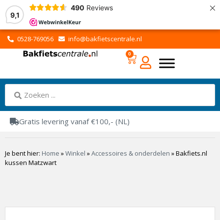
×
490
Reviews
9,1
0528-769056
info@bakfietscentrale.nl
0
Gratis levering vanaf €100,- (NL)
Je bent hier:
Home
»
Winkel
»
Accessoires & onderdelen
»
Bakfiets.nl
kussen Matzwart