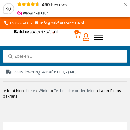
×
490
Reviews
9,1
0528-769056
info@bakfietscentrale.nl
0
Gratis levering vanaf €100,- (NL)
Je bent hier:
Home
»
Winkel
»
Technische onderdelen
»
Lader Bimas
bakfiets