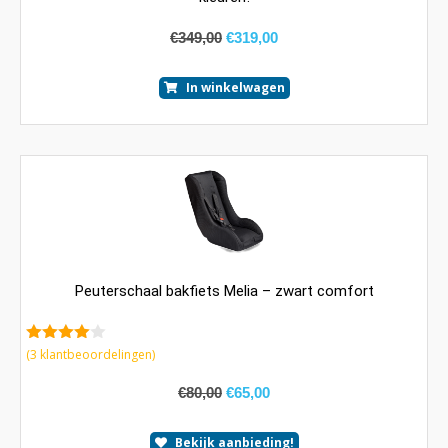
€
349,00
€
319,00
In winkelwagen
Peuterschaal bakfiets Melia – zwart comfort
4.00
van
(
3
klantbeoordelingen)
5
€
80,00
€
65,00
Bekijk aanbieding!