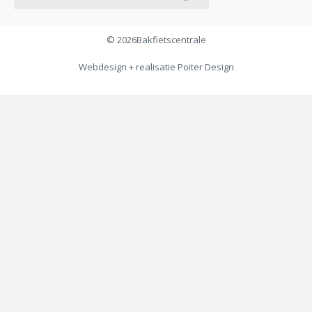
© 2026
Bakfietscentrale
Webdesign + realisatie
Poiter Design
€
79,00
Toevoegen aan winkelwagen
€
49,00