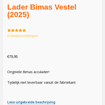
Lader Bimas Vestel
(2025)
5.00
van 5
(
2
klantbeoordelingen)
€
79,95
Originele Bimas acculader!
Tijdelijk niet leverbaar vanuit de fabriekant
Lees uitgebreide beschrijving