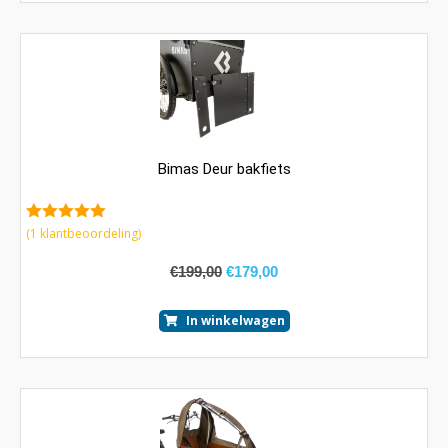
Bimas Deur bakfiets
5.00
van 5
(
1
klantbeoordeling)
€
199,00
€
179,00
In winkelwagen