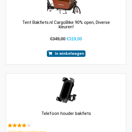
Tent Bakfiets.nl CargoBike 90% open, Diverse
kleuren!
€
349,00
€
319,00
In winkelwagen
Telefoon houder bakfiets
4.00
van