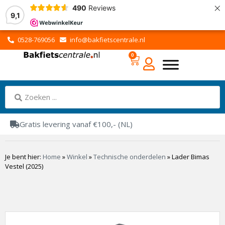
×
490
Reviews
9,1
0528-769056
info@bakfietscentrale.nl
0
Gratis levering vanaf €100,- (NL)
Je bent hier:
Home
»
Winkel
»
Technische onderdelen
»
Lader Bimas
Vestel (2025)