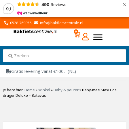
×
490
Reviews
9,1
0528-769056
info@bakfietscentrale.nl
0
Gratis levering vanaf €100,- (NL)
Je bent hier:
Home
»
Winkel
»
Baby & peuter
»
Baby-mee Maxi Cosi
drager Deluxe – Batavus