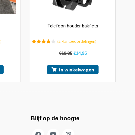
t
Telefoon houder bakfiets
)
(
2
klantbeoordelingen)
4.00
van
5
€
19,95
€
14,95
In winkelwagen
Blijf op de hoogte