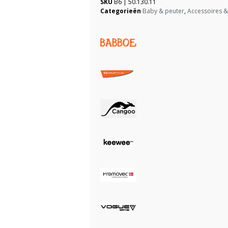
SKU
B6 | 50.130.11
Categorieën
Baby & peuter
,
Accessoires 