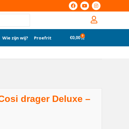
0
Wie zijn wij?
Proefrit
€
0,00
osi drager Deluxe –