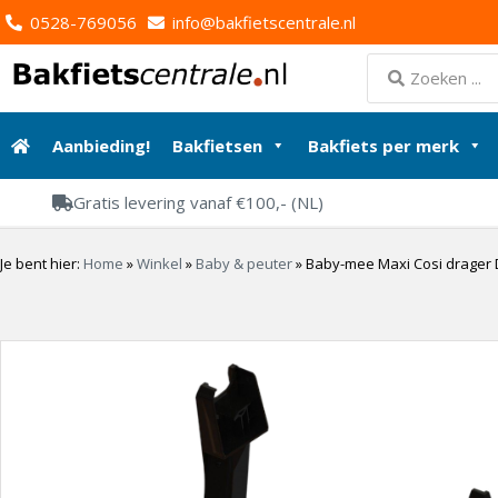
0528-769056
info@bakfietscentrale.nl
Aanbieding!
Bakfietsen
Bakfiets per merk
Gratis levering vanaf €100,- (NL)
Je bent hier:
Home
»
Winkel
»
Baby & peuter
»
Baby-mee Maxi Cosi drager 