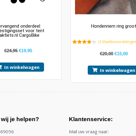
rvangend onderdeel:
Hondenriem ring groo
estigingsset voor tent
akfiets.nl CargoBike
(
3
klantbeoordelingen
4.67
van 5
€
24,95
€
19,95
€
20,00
€
15,00
In winkelwagen
In winkelwagen
wij je helpen?
Klantenservice:
769056
Mail uw vraag naar: