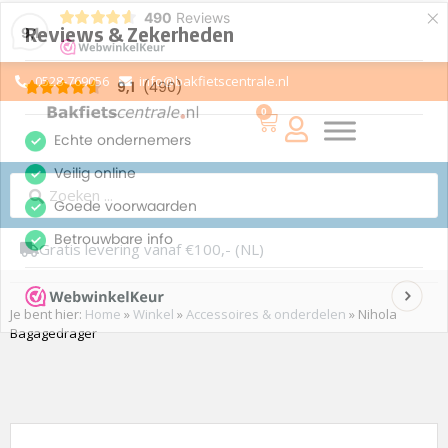
×
490
Reviews
9,1
0528-769056
info@bakfietscentrale.nl
0
Gratis levering vanaf €100,- (NL)
Je bent hier:
Home
»
Winkel
»
Accessoires & onderdelen
»
Nihola
Bagagedrager