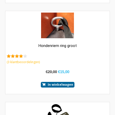
Hondenriem ring groot
4.67
van 5
(
3
klantbeoordelingen)
€
20,00
€
15,00
In winkelwagen