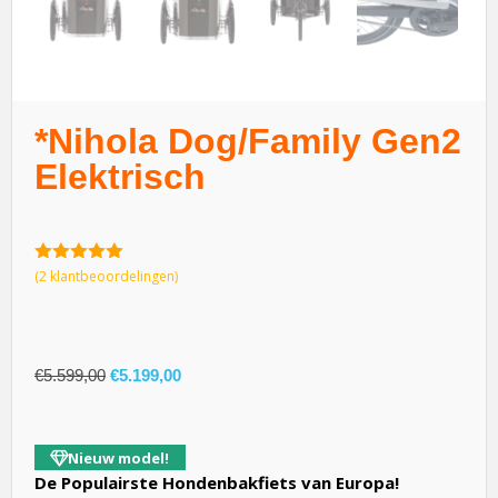
*Nihola Dog/Family Gen2
Elektrisch
5.00
van 5
(
2
klantbeoordelingen)
€
5.599,00
€
5.199,00
Nieuw model!
De Populairste Hondenbakfiets van Europa!