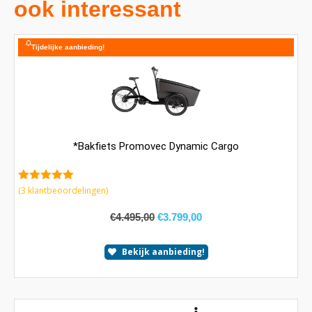
ook interessant
Tijdelijke aanbieding!
*Bakfiets Promovec Dynamic Cargo
5.00
van 5
(
3
klantbeoordelingen)
€
4.495,00
€
3.799,00
Bekijk aanbieding!