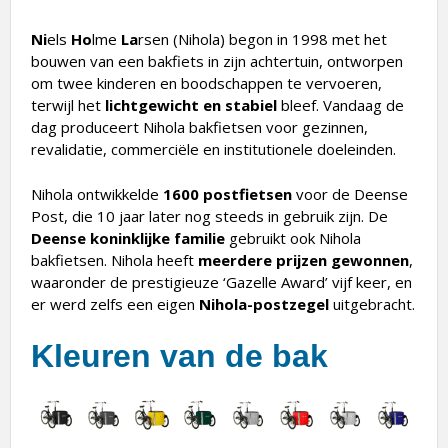
Ni
els
Ho
lme
La
rsen (Nihola) begon in 1998 met het
bouwen van een bakfiets in zijn achtertuin, ontworpen
om twee kinderen en boodschappen te vervoeren,
terwijl het
lichtgewicht en stabiel
bleef. Vandaag de
dag produceert Nihola bakfietsen voor gezinnen,
revalidatie, commerciële en institutionele doeleinden.
Nihola ontwikkelde
1600 postfietsen
voor de Deense
Post, die 10 jaar later nog steeds in gebruik zijn. De
Deense koninklijke familie
gebruikt ook Nihola
bakfietsen. Nihola heeft
meerdere prijzen gewonnen
,
waaronder de prestigieuze ‘Gazelle Award’ vijf keer, en
er werd zelfs een eigen
Nihola-postzegel
uitgebracht.
Kleuren van de bak