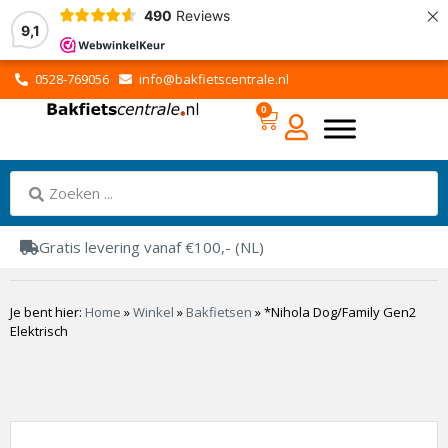
×
490
Reviews
9,1
0528-769056
info@bakfietscentrale.nl
0
Gratis levering vanaf €100,- (NL)
Je bent hier:
Home
»
Winkel
»
Bakfietsen
»
*Nihola Dog/Family Gen2
Elektrisch