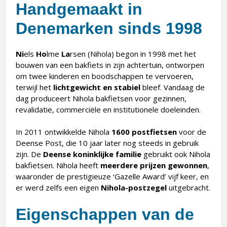
Handgemaakt in
Denemarken sinds 1998
Ni
els
Ho
lme
La
rsen (Nihola) begon in 1998 met het
bouwen van een bakfiets in zijn achtertuin, ontworpen
om twee kinderen en boodschappen te vervoeren,
terwijl het
lichtgewicht en stabiel
bleef. Vandaag de
dag produceert Nihola bakfietsen voor gezinnen,
revalidatie, commerciële en institutionele doeleinden.
In 2011 ontwikkelde Nihola
1600 postfietsen
voor de
Deense Post, die 10 jaar later nog steeds in gebruik
zijn. De
Deense koninklijke familie
gebruikt ook Nihola
bakfietsen. Nihola heeft
meerdere prijzen gewonnen
,
waaronder de prestigieuze ‘Gazelle Award’ vijf keer, en
er werd zelfs een eigen
Nihola-postzegel
uitgebracht.
Eigenschappen van de