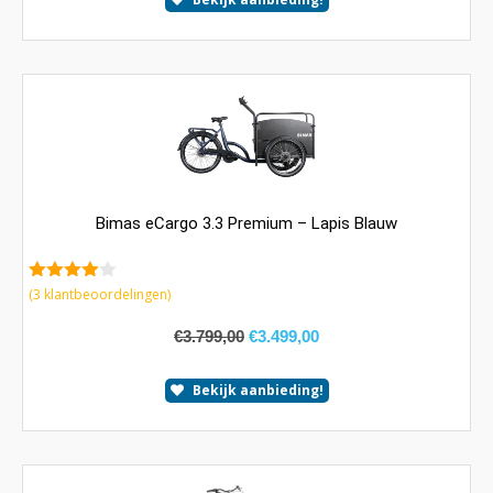
Bimas eCargo 3.3 Premium – Lapis Blauw
4.67
van 5
(
3
klantbeoordelingen)
€
3.799,00
€
3.499,00
Bekijk aanbieding!