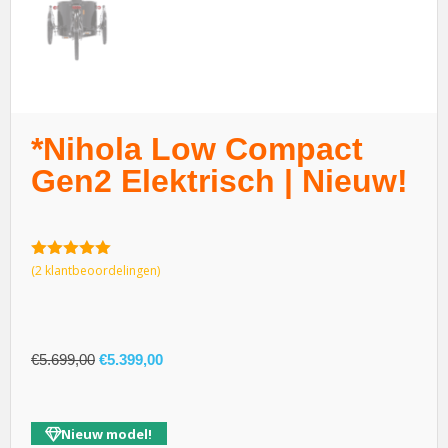
*Nihola Low Compact
Gen2 Elektrisch | Nieuw!
5.00
van 5
(
2
klantbeoordelingen)
€
5.699,00
€
5.399,00
Nieuw model!