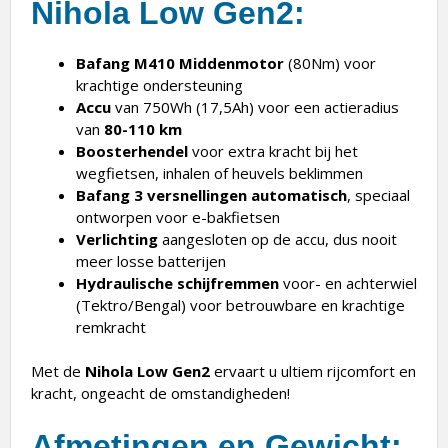
Nihola Low Gen2:
Bafang M410 Middenmotor
(80Nm) voor
krachtige ondersteuning
Accu
van 750Wh (17,5Ah) voor een actieradius
van
80-110 km
Boosterhendel
voor extra kracht bij het
wegfietsen, inhalen of heuvels beklimmen
Bafang 3 versnellingen
automatisch
, speciaal
ontworpen voor e-bakfietsen
Verlichting
aangesloten op de accu, dus nooit
meer losse batterijen
Hydraulische schijfremmen
voor- en achterwiel
(Tektro/Bengal) voor betrouwbare en krachtige
remkracht
Met de
Nihola Low Gen2
ervaart u ultiem rijcomfort en
kracht, ongeacht de omstandigheden!
Afmetingen en Gewicht: