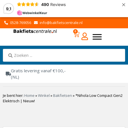
×
490
Reviews
9,1
0528-769056
info@bakfietscentrale.nl
0
Gratis levering vanaf €100,-
(NL)
Je bent hier:
Home
»
Winkel
»
Bakfietsen
»
*Nihola Low Compact Gen2
Elektrisch | Nieuw!