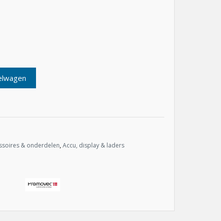
elwagen
ssoires & onderdelen
,
Accu, display & laders