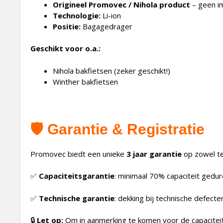
Origineel Promovec / Nihola product
– geen im
Technologie:
Li-ion
Positie:
Bagagedrager
Geschikt voor o.a.:
Nihola bakfietsen (zeker geschikt!)
Winther bakfietsen
🛡️
Garantie & Registratie
Promovec biedt een unieke
3 jaar garantie
op zowel te
✅
Capaciteitsgarantie
: minimaal 70% capaciteit gedu
✅
Technische garantie
: dekking bij technische defecte
🔒
Let op:
Om in aanmerking te komen voor de capaciteit