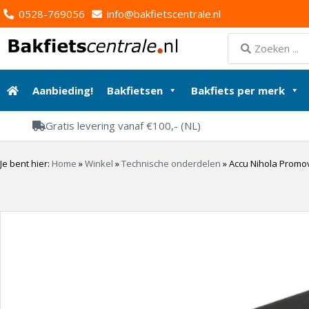
0528-769056
info@bakfietscentrale.nl
Aanbieding!
Bakfietsen
Bakfiets per merk
Gratis levering vanaf €100,- (NL)
Je bent hier:
Home
»
Winkel
»
Technische onderdelen
»
Accu Nihola Promov