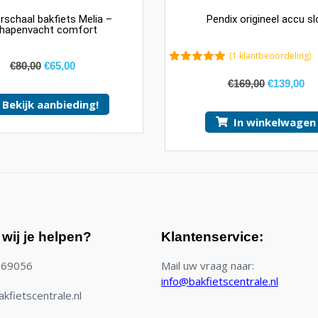
rschaal bakfiets Melia –
Pendix origineel accu sl
hapenvacht comfort
(
1
klantbeoordeling)
€
80,00
€
65,00
5.00
van 5
€
169,00
€
139,00
Bekijk aanbieding!
In winkelwagen
wij je helpen?
Klantenservice:
769056
Mail uw vraag naar:
info@bakfietscentrale.nl
kfietscentrale.nl