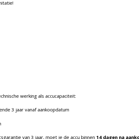
itatie!
chnische werking als accucapaciteit:
rende 3 jaar vanaf aankoopdatum
n
sgarantie van 3 jaar, moet je de accu binnen
14 dagen na aank