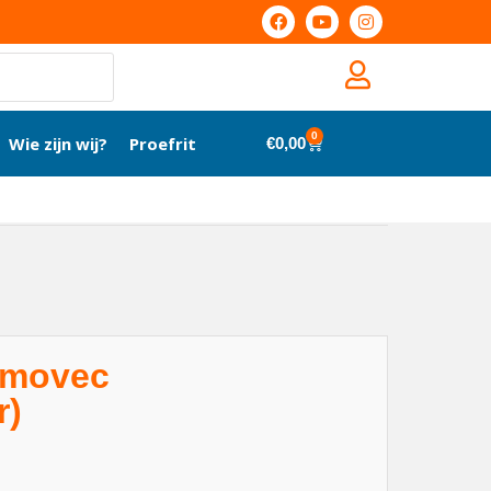
0
Wie zijn wij?
Proefrit
€
0,00
omovec
r)