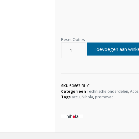
Toevoegen aan wink
SKU
50663-BL-C
Categorieën
Technische onderdelen
,
Acce
Tags
accu
,
Nihola
,
promovec