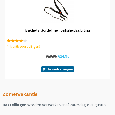
Bakfiets Gordel met veiligheidssluiting
4.25
van
(
4
klantbeoordelingen)
5
€
19,95
€
14,95
In winkelwagen
Zomervakantie
Bestellingen
worden verwerkt vanaf zaterdag 8 augustus.