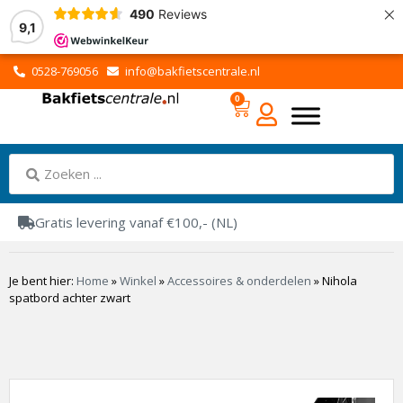
×
490
Reviews
9,1
0528-769056
info@bakfietscentrale.nl
0
Gratis levering vanaf €100,- (NL)
Je bent hier:
Home
»
Winkel
»
Accessoires & onderdelen
»
Nihola
spatbord achter zwart