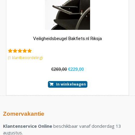
Veiligheidsbeugel Bakfiets.nl Riksja
5.00
van 5
(
1
klantbeoordeling)
€
269,00
€
229,00
In winkelwagen
Zomervakantie
Klantenservice Online
beschikbaar vanaf donderdag 13
augustus.