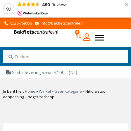
×
490
Reviews
9,1
0528-769056
info@bakfietscentrale.nl
0
Gratis levering vanaf €100,- (NL)
Je bent hier:
Home
»
Winkel
»
Geen categorie
»
Nihola stuur
aanpassing – hoger/recht op