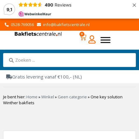
×
490
Reviews
9,1
0528-769056
info@bakfietscentrale.nl
0
Gratis levering vanaf €100,- (NL)
Je bent hier:
Home
»
Winkel
»
Geen categorie
»
One key solution
Winther bakfiets