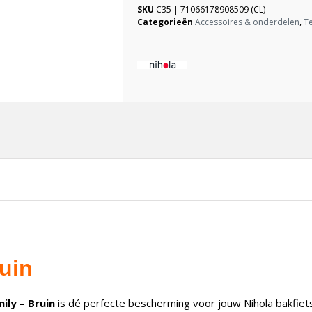
SKU
C35 | 71066178908509 (CL)
Categorieën
Accessoires & onderdelen
,
T
uin
ily – Bruin
is dé perfecte bescherming voor jouw Nihola bakfiet