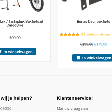
ik / Instapluik Bakfiets.nl
Bimas Deur bakfiets
CargoBike
(
1
klantbeoordeling)
€
99,00
5.00
van 5
€
199,00
€
179,00
In winkelwagen
In winkelwagen
wij je helpen?
Klantenservice:
769056
Mail uw vraag naar: