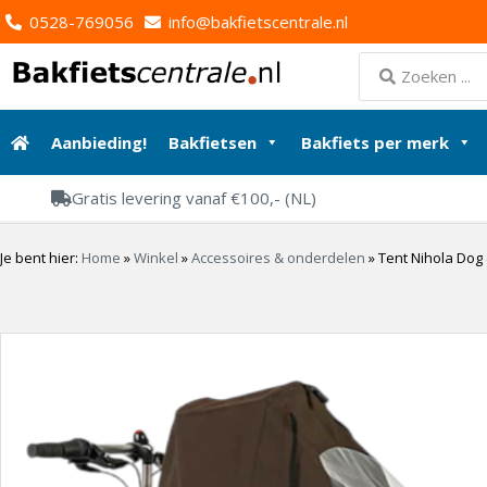
0528-769056
info@bakfietscentrale.nl
Aanbieding!
Bakfietsen
Bakfiets per merk
Gratis levering vanaf €100,- (NL)
Je bent hier:
Home
»
Winkel
»
Accessoires & onderdelen
»
Tent Nihola Dog 