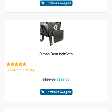
In winkelwagen
Bimas Deur bakfiets
5.00
van 5
(
1
klantbeoordeling)
€
199,00
€
179,00
In winkelwagen