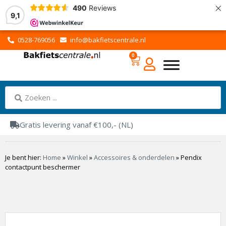
×
490
Reviews
9,1
0528-769056
info@bakfietscentrale.nl
0
Gratis levering vanaf €100,- (NL)
Je bent hier:
Home
»
Winkel
»
Accessoires & onderdelen
»
Pendix
contactpunt beschermer