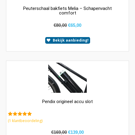
Peuterschaal bakfiets Melia – Schapenvacht
comfort
€
80,00
€
65,00
Bekijk aanbieding!
Pendix origineel accu slot
5.00
van 5
(
1
klantbeoordeling)
€
169,00
€
139,00