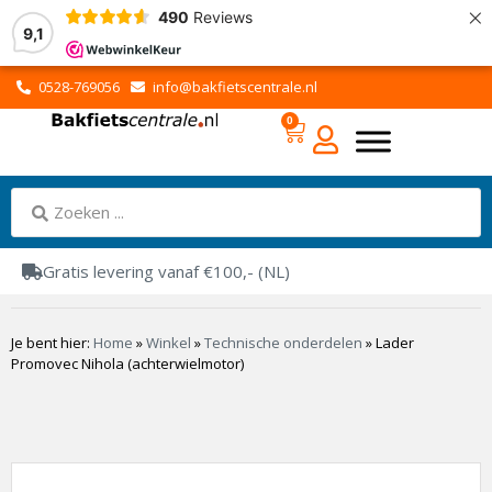
×
490
Reviews
9,1
0528-769056
info@bakfietscentrale.nl
0
Gratis levering vanaf €100,- (NL)
Je bent hier:
Home
»
Winkel
»
Technische onderdelen
»
Lader
Promovec Nihola (achterwielmotor)