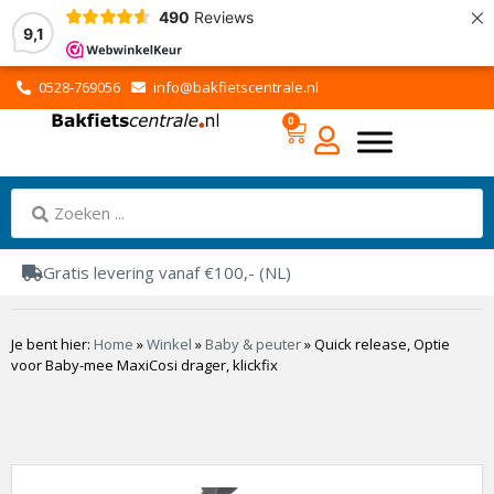
×
490
Reviews
9,1
0528-769056
info@bakfietscentrale.nl
0
Gratis levering vanaf €100,- (NL)
Je bent hier:
Home
»
Winkel
»
Baby & peuter
»
Quick release, Optie
voor Baby-mee MaxiCosi drager, klickfix