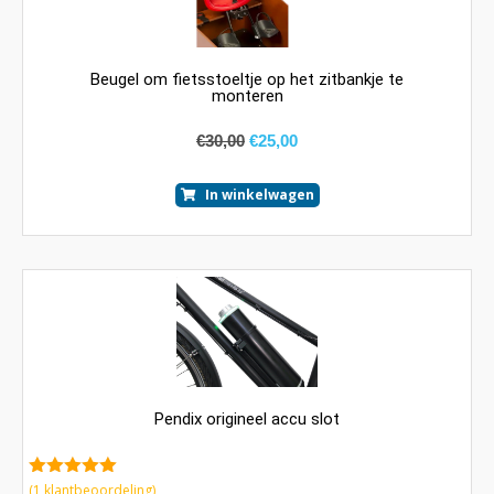
Beugel om fietsstoeltje op het zitbankje te
monteren
€
30,00
€
25,00
In winkelwagen
Pendix origineel accu slot
5.00
van 5
(
1
klantbeoordeling)