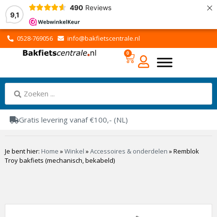
×
490
Reviews
9,1
0528-769056
info@bakfietscentrale.nl
0
Gratis levering vanaf €100,- (NL)
Je bent hier:
Home
»
Winkel
»
Accessoires & onderdelen
»
Remblok
Troy bakfiets (mechanisch, bekabeld)