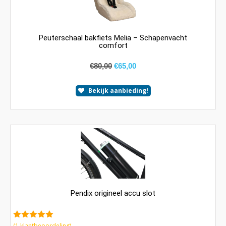
Peuterschaal bakfiets Melia – Schapenvacht
comfort
€
80,00
€
65,00
Bekijk aanbieding!
Pendix origineel accu slot
5.00
van 5
(
1
klantbeoordeling)