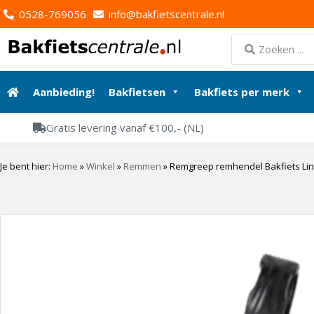
0528-769056
info@bakfietscentrale.nl
Aanbieding!
Bakfietsen
Bakfiets per merk
Gratis levering vanaf €100,- (NL)
Je bent hier:
Home
»
Winkel
»
Remmen
»
Remgreep remhendel Bakfiets Li