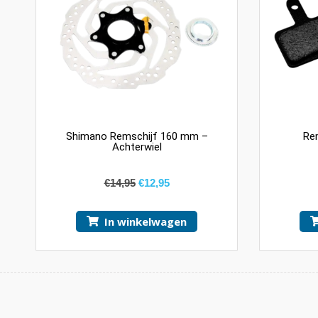
Shimano Remschijf 160 mm –
Re
Achterwiel
€
14,95
€
12,95
In winkelwagen