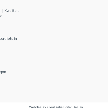
| Kwaliteit
le
bakfiets in
rqon
Webdesign + realisatie
Poiter Design