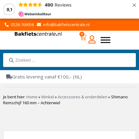
×
490
Reviews
9,1
0528-769056
info@bakfietscentrale.nl
0
Gratis levering vanaf €100,- (NL)
Je bent hier:
Home
»
Winkel
»
Accessoires & onderdelen
»
Shimano
Remschijf 160 mm – Achterwiel