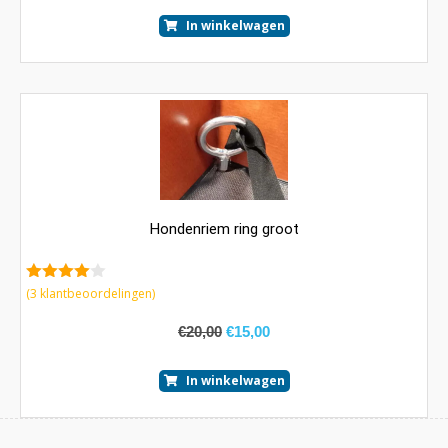
In winkelwagen
Hondenriem ring groot
4.67
van 5
(
3
klantbeoordelingen)
€
20,00
€
15,00
In winkelwagen