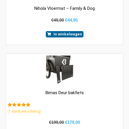
Nihola Vloermat – Family & Dog
€
49,00
€
44,95
In winkelwagen
Bimas Deur bakfiets
5.00
van 5
(
1
klantbeoordeling)
€
199,00
€
179,00