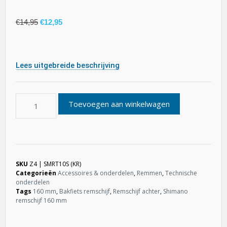
€
14,95
€
12,95
Lees uitgebreide beschrijving
Toevoegen aan winkelwagen
SKU
Z4 | SMRT10S (KR)
Categorieën
Accessoires & onderdelen
,
Remmen
,
Technische
onderdelen
Tags
160 mm
,
Bakfiets remschijf
,
Remschijf achter
,
Shimano
remschijf 160 mm