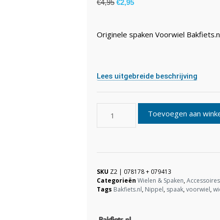
€
4,95
€
2,95
Originele spaken Voorwiel Bakfiets.n
Lees uitgebreide beschrijving
Toevoegen aan wink
SKU
Z2 | 078178 + 079413
Categorieën
Wielen & Spaken
,
Accessoire
Tags
Bakfiets.nl
,
Nippel
,
spaak
,
voorwiel
,
wi