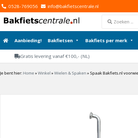
0528-769056
info@bakfietscentrale.nl
Aanbieding!
Bakfietsen
Bakfiets per merk
Gratis levering vanaf €100,- (NL)
Je bent hier:
Home
»
Winkel
»
Wielen & Spaken
»
Spaak Bakfiets.nl voorwie