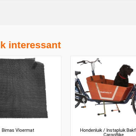
k interessant
Bimas Vloermat
Hondenluik / Instapluik Bakfi
CargoBike