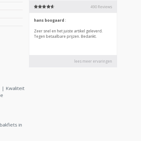
| Kwaliteit
le
bakfiets in