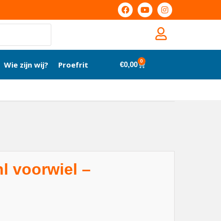
0
Wie zijn wij?
Proefrit
€
0,00
l voorwiel –