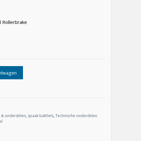
l Rollerbrake
elwagen
s & onderdelen
,
spaak bakfiets
,
Technische onderdelen
el