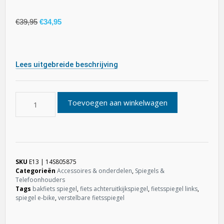
€
39,95
€
34,95
Lees uitgebreide beschrijving
Toevoegen aan winkelwagen
SKU
E13 | 14S805875
Categorieën
Accessoires & onderdelen
,
Spiegels &
Telefoonhouders
Tags
bakfiets spiegel
,
fiets achteruitkijkspiegel
,
fietsspiegel links
,
spiegel e-bike
,
verstelbare fietsspiegel