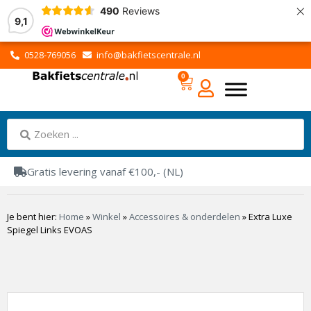
×
490
Reviews
9,1
0528-769056
info@bakfietscentrale.nl
0
Gratis levering vanaf €100,- (NL)
Je bent hier:
Home
»
Winkel
»
Accessoires & onderdelen
»
Extra Luxe
Spiegel Links EVOAS