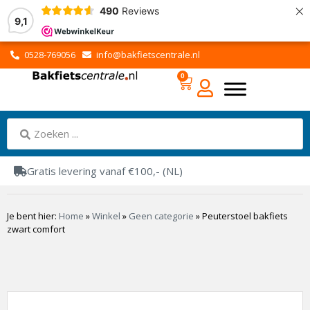
×
490
Reviews
9,1
0528-769056
info@bakfietscentrale.nl
0
Gratis levering vanaf €100,- (NL)
Je bent hier:
Home
»
Winkel
»
Geen categorie
»
Peuterstoel bakfiets
zwart comfort