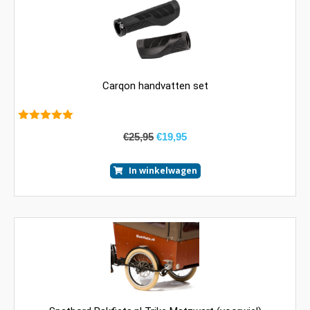
Carqon handvatten set
5.00
van 5
€
25,95
€
19,95
In winkelwagen