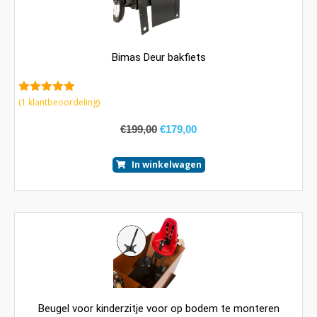
Bimas Deur bakfiets
5.00
van 5
(
1
klantbeoordeling)
€
199,00
€
179,00
In winkelwagen
Beugel voor kinderzitje voor op bodem te monteren