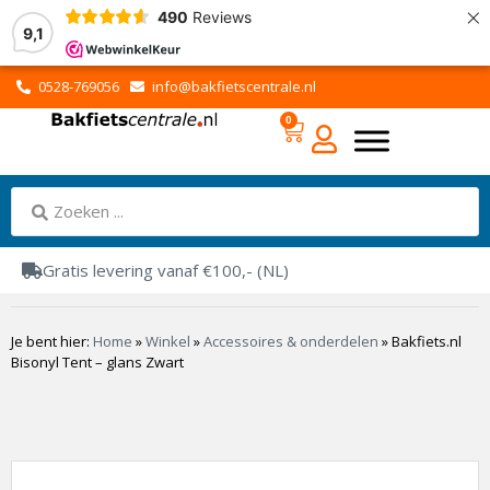
×
490
Reviews
9,1
0528-769056
info@bakfietscentrale.nl
0
Gratis levering vanaf €100,- (NL)
Je bent hier:
Home
»
Winkel
»
Accessoires & onderdelen
»
Bakfiets.nl
Bisonyl Tent – glans Zwart