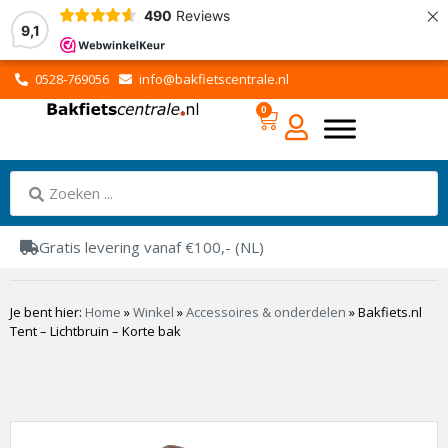
×
490
Reviews
9,1
0528-769056
info@bakfietscentrale.nl
0
Gratis levering vanaf €100,- (NL)
Je bent hier:
Home
»
Winkel
»
Accessoires & onderdelen
»
Bakfiets.nl
Tent – Lichtbruin – Korte bak