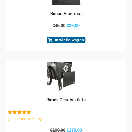
Bimas Vloermat
€
45,00
€
39,00
In winkelwagen
Bimas Deur bakfiets
5.00
van 5
(
1
klantbeoordeling)
€
199,00
€
179,00