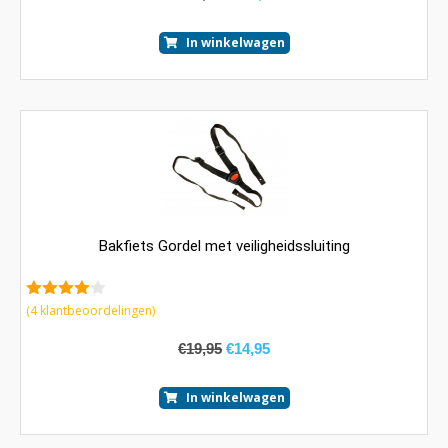
In winkelwagen
Bakfiets Gordel met veiligheidssluiting
4.25
van
(
4
klantbeoordelingen)
5
€
19,95
€
14,95
In winkelwagen