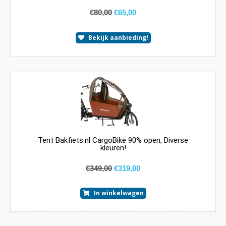
€
80,00
€
65,00
Bekijk aanbieding!
Tent Bakfiets.nl CargoBike 90% open, Diverse
kleuren!
€
349,00
€
319,00
In winkelwagen