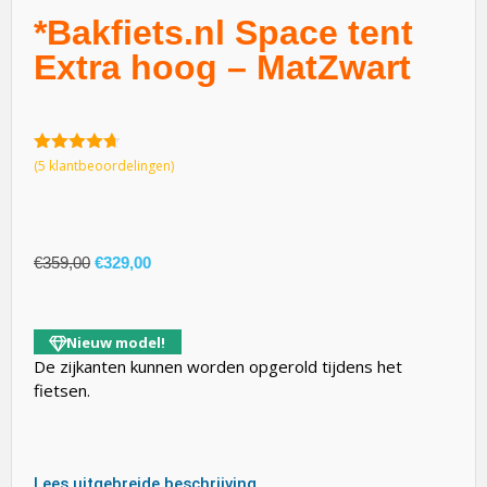
*Bakfiets.nl Space tent
Extra hoog – MatZwart
4.60
van
(
5
klantbeoordelingen)
5
€
359,00
€
329,00
Nieuw model!
De zijkanten kunnen worden opgerold tijdens het
fietsen.
Lees uitgebreide beschrijving