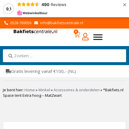
×
490
Reviews
9,1
0528-769056
info@bakfietscentrale.nl
0
Gratis levering vanaf €100,- (NL)
Je bent hier:
Home
»
Winkel
»
Accessoires & onderdelen
»
*Bakfiets.nl
Space tent Extra hoog – MatZwart