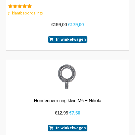
5.00
van 5
(
1
klantbeoordeling)
€
199,00
€
179,00
In winkelwagen
Hondenriem ring klein M6 – Nihola
€
12,95
€
7,50
In winkelwagen