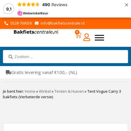
×
490
Reviews
9,1
0528-769056
info@bakfietscentrale.nl
0
Gratis levering vanaf €100,- (NL)
Je bent hier:
Home
»
Winkel
»
Tenten & Huiven
»
Tent Vogue Carry 3
bakfiets (Verbeterde versie)