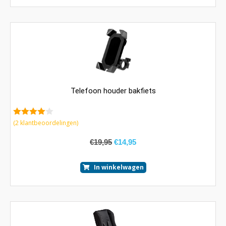
Telefoon houder bakfiets
4.00
van
(
2
klantbeoordelingen)
5
€
19,95
€
14,95
In winkelwagen