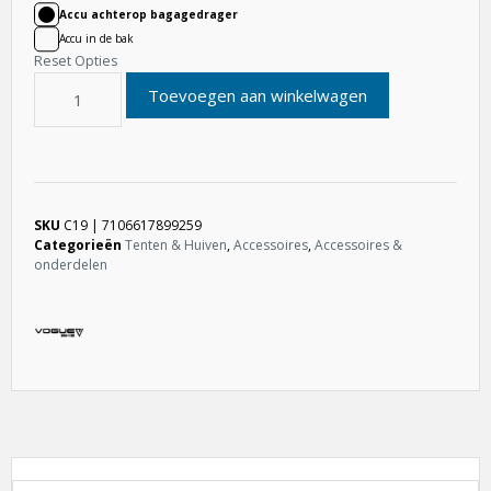
Accu achterop bagagedrager
Accu in de bak
Reset Opties
Toevoegen aan winkelwagen
SKU
C19 | 7106617899259
Categorieën
Tenten & Huiven
,
Accessoires
,
Accessoires &
onderdelen