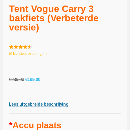
Tent Vogue Carry 3
bakfiets (Verbeterde
versie)
4.50
van
(
6
klantbeoordelingen)
5
€
239,00
€
189,00
Lees uitgebreide beschrijving
*
Accu plaats