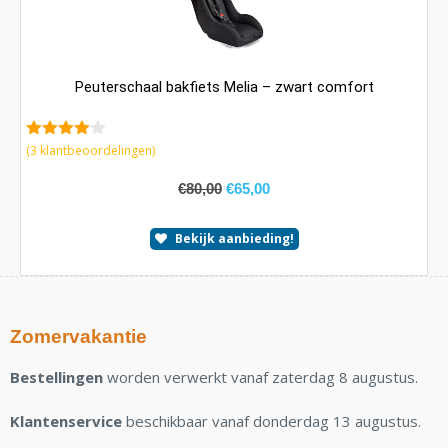
Peuterschaal bakfiets Melia – zwart comfort
4.00
van
(
3
klantbeoordelingen)
5
€
80,00
€
65,00
Bekijk aanbieding!
Zomervakantie
Bestellingen
worden verwerkt vanaf zaterdag 8 augustus.
Klantenservice
beschikbaar vanaf donderdag 13 augustus.