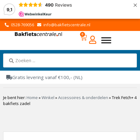
×
490
Reviews
9,1
0528-769056
info@bakfietscentrale.nl
0
Gratis levering vanaf €100,- (NL)
Je bent hier:
Home
»
Winkel
»
Accessoires & onderdelen
»
Trek Fetch+ 4
bakfiets zadel