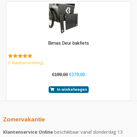
Bimas Deur bakfiets
5.00
van 5
(
1
klantbeoordeling)
€
199,00
€
179,00
In winkelwagen
Zomervakantie
Klantenservice Online
beschikbaar vanaf donderdag 13