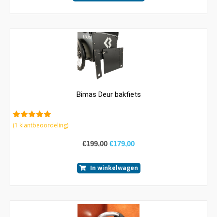
Bimas Deur bakfiets
5.00
van 5
(
1
klantbeoordeling)
€
199,00
€
179,00
In winkelwagen