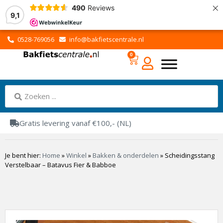
×
490
Reviews
9,1
0528-769056
info@bakfietscentrale.nl
0
Gratis levering vanaf €100,- (NL)
Je bent hier:
Home
»
Winkel
»
Bakken & onderdelen
»
Scheidingsstang
Verstelbaar – Batavus Fier & Babboe