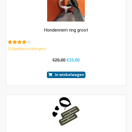
Hondenriem ring groot
4.67
van 5
(
3
klantbeoordelingen)
€
20,00
€
15,00
In winkelwagen