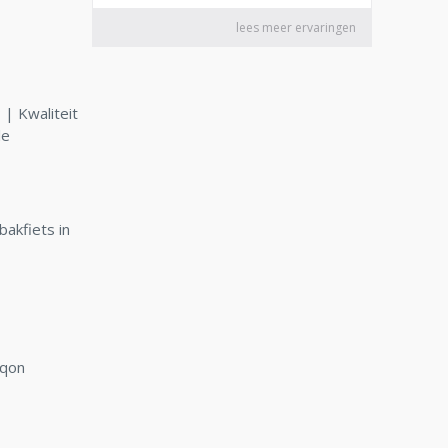
| Kwaliteit
le
bakfiets in
rqon