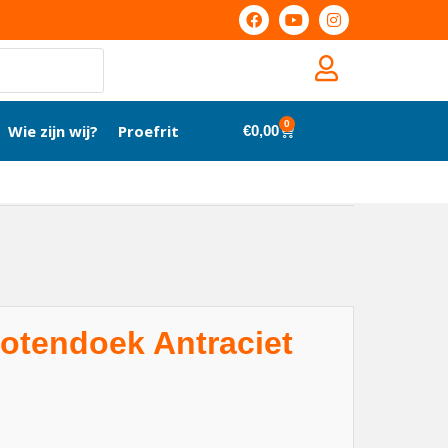
0
Wie zijn wij?
Proefrit
€
0,00
Botendoek Antraciet