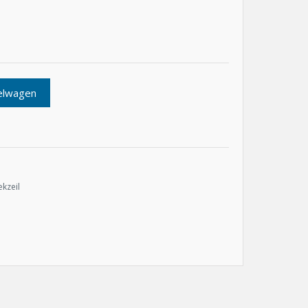
elwagen
kzeil