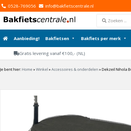
0528-769056
info@bakfietscentrale.nl
Aanbieding!
Bakfietsen
Bakfiets per merk
Gratis levering vanaf €100,- (NL)
Je bent hier:
Home
»
Winkel
»
Accessoires & onderdelen
»
Dekzeil Nihola 