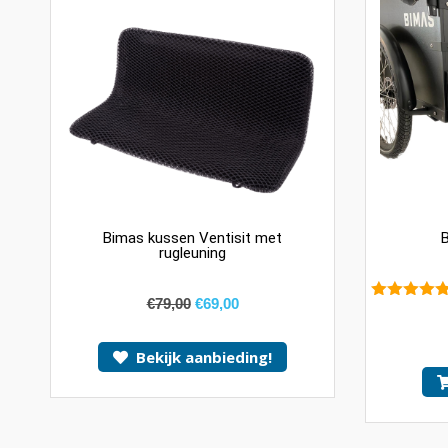
Bimas kussen Ventisit met
B
rugleuning
€
79,00
€
69,00
5.00
van 5
Bekijk aanbieding!