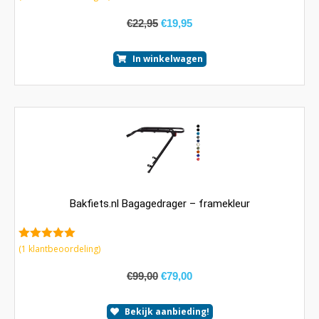
van 5
€
22,95
€
19,95
In winkelwagen
Bakfiets.nl Bagagedrager – framekleur
5.00
van 5
(
1
klantbeoordeling)
€
99,00
€
79,00
Bekijk aanbieding!