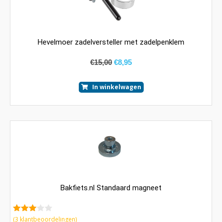
Hevelmoer zadelversteller met zadelpenklem
€
15,00
€
8,95
In winkelwagen
Bakfiets.nl Standaard magneet
3.33
(
3
klantbeoordelingen)