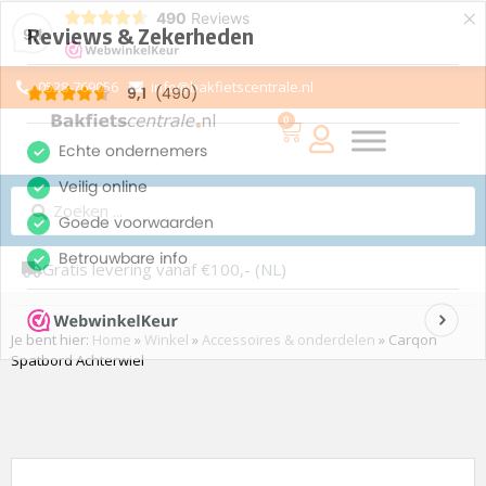
×
490
Reviews
9,1
0528-769056
info@bakfietscentrale.nl
0
Gratis levering vanaf €100,- (NL)
Je bent hier:
Home
»
Winkel
»
Accessoires & onderdelen
»
Carqon
Spatbord Achterwiel