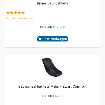
Bimas Deur bakfiets
5.00
van 5
(
1
klantbeoordeling)
€
199,00
€
179,00
In winkelwagen
Babyschaal bakfiets Melia – Zwart Comfort
€
80,00
€
65,00