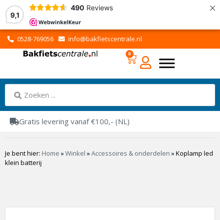
×
490
Reviews
9,1
0528-769056
info@bakfietscentrale.nl
0
Gratis levering vanaf €100,- (NL)
Je bent hier:
Home
»
Winkel
»
Accessoires & onderdelen
»
Koplamp led
klein batterij