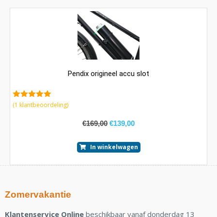
Pendix origineel accu slot
5.00
van 5
(
1
klantbeoordeling)
€
169,00
€
139,00
In winkelwagen
Zomervakantie
Klantenservice Online
beschikbaar vanaf donderdag 13