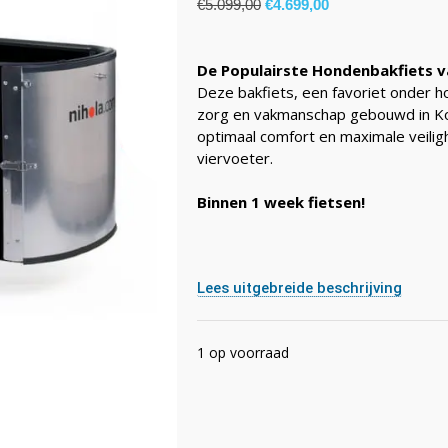
€
5.099,00
€
4.699,00
De Populairste Hondenbakfiets v
Deze bakfiets, een favoriet onder h
zorg en vakmanschap gebouwd in K
optimaal comfort en maximale veilig
viervoeter.
Binnen 1 week fietsen!
Lees uitgebreide beschrijving
1 op voorraad