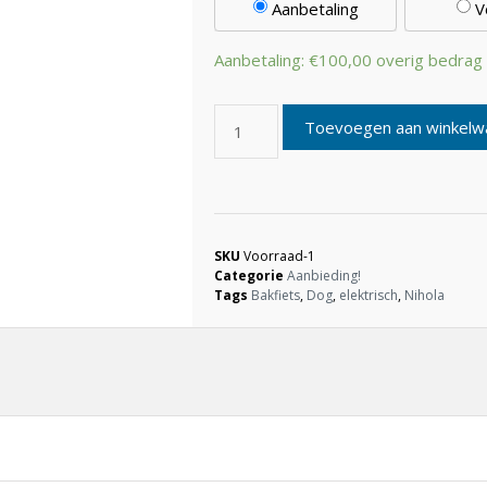
Aanbetaling
V
Aanbetaling:
€
100,00
overig bedrag b
Toevoegen aan winkelw
SKU
Voorraad-1
Categorie
Aanbieding!
Tags
Bakfiets
,
Dog
,
elektrisch
,
Nihola