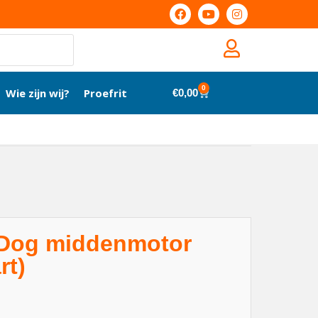
0
Wie zijn wij?
Proefrit
€
0,00
a Dog middenmotor
rt)