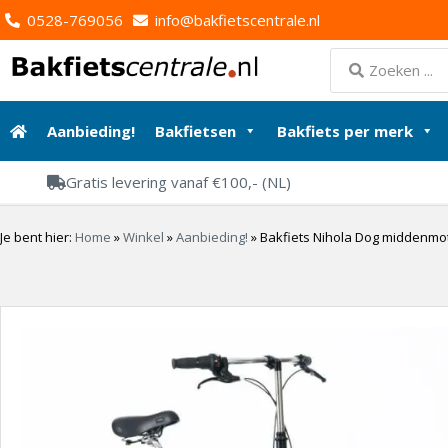
0528-769056
info@bakfietscentrale.nl
Aanbieding!
Bakfietsen
Bakfiets per merk
Gratis levering vanaf €100,- (NL)
Je bent hier:
Home
»
Winkel
»
Aanbieding!
»
Bakfiets Nihola Dog middenmoto