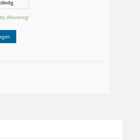
olledig
ij aflevering!
agen