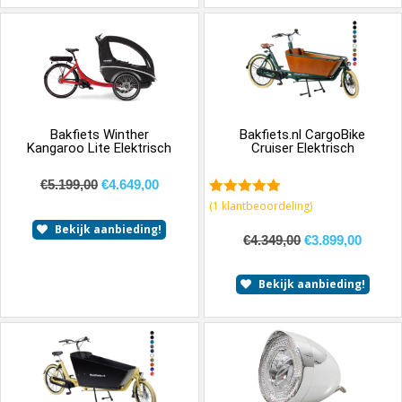
Bakfiets Winther
Bakfiets.nl CargoBike
Kangaroo Lite Elektrisch
Cruiser Elektrisch
€
5.199,00
€
4.649,00
5.00
van 5
(
1
klantbeoordeling)
Bekijk aanbieding!
€
4.349,00
€
3.899,00
Bekijk aanbieding!