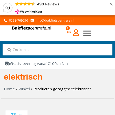
×
490
Reviews
9,1
0528-769056
info@bakfietscentrale.nl
0
Gratis levering vanaf €100,- (NL)
elektrisch
Home
/
Winkel
/ Producten getagged “elektrisch”
Filter