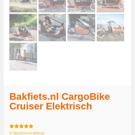
Bakfiets.nl CargoBike
Cruiser Elektrisch
5.00
van 5
(
1
klantbeoordeling)