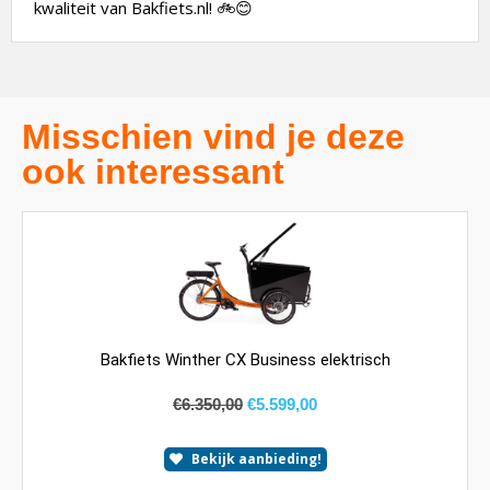
Misschien vind je deze
ook interessant
Bakfiets Winther CX Business elektrisch
€
6.350,00
€
5.599,00
€
4.349,00
Bekijk aanbieding!
€
3.899,00