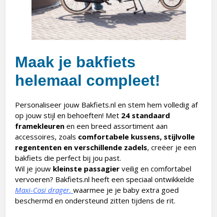
Maak je bakfiets
helemaal compleet!
Personaliseer jouw Bakfiets.nl en stem hem volledig af
op jouw stijl en behoeften! Met
24 standaard
framekleuren
en een breed assortiment aan
accessoires, zoals
comfortabele kussens, stijlvolle
regententen en verschillende zadels
, creëer je een
bakfiets die perfect bij jou past.
Wil je jouw
kleinste passagier
veilig en comfortabel
vervoeren? Bakfiets.nl heeft een speciaal ontwikkelde
Maxi-Cosi drager
,
waarmee je je baby extra goed
beschermd en ondersteund zitten tijdens de rit.
Of je nu kiest voor een
praktische, sportieve of