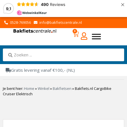
×
490
Reviews
9,1
0528-769056
info@bakfietscentrale.nl
0
Gratis levering vanaf €100,- (NL)
Je bent hier:
Home
»
Winkel
»
Bakfietsen
»
Bakfiets.nl CargoBike
Cruiser Elektrisch