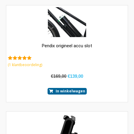
Pendix origineel accu slot
5.00
van 5
(
1
klantbeoordeling)
€
169,00
€
139,00
In winkelwagen