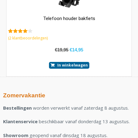
Telefoon houder bakfiets
4.00
van
(
2
klantbeoordelingen)
5
€
19,95
€
14,95
In winkelwagen
Zomervakantie
Bestellingen
worden verwerkt vanaf zaterdag 8 augustus.
Klantenservice
beschikbaar vanaf donderdag 13 augustus.
Showroom
geopend vanaf dinsdag 18 augustus.