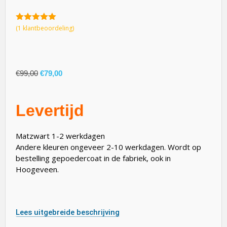
5.00
van 5
(
1
klantbeoordeling)
€
99,00
€
79,00
Levertijd
Matzwart 1-2 werkdagen
Andere kleuren ongeveer 2-10 werkdagen. Wordt op
bestelling gepoedercoat in de fabriek, ook in
Hoogeveen.
Lees uitgebreide beschrijving