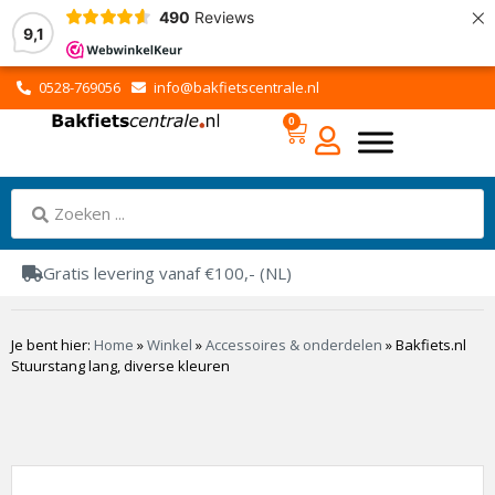
×
490
Reviews
9,1
0528-769056
info@bakfietscentrale.nl
0
Gratis levering vanaf €100,- (NL)
Je bent hier:
Home
»
Winkel
»
Accessoires & onderdelen
»
Bakfiets.nl
Stuurstang lang, diverse kleuren