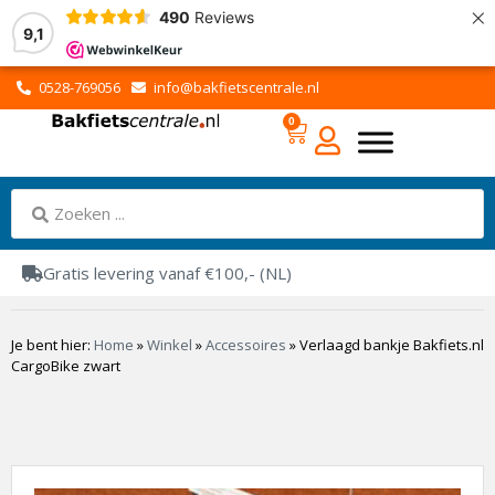
×
490
Reviews
9,1
0528-769056
info@bakfietscentrale.nl
0
Gratis levering vanaf €100,- (NL)
Je bent hier:
Home
»
Winkel
»
Accessoires
»
Verlaagd bankje Bakfiets.nl
CargoBike zwart