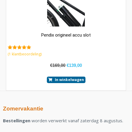
Pendix origineel accu slot
5.00
van 5
(
1
klantbeoordeling)
€
169,00
€
139,00
In winkelwagen
Zomervakantie
Bestellingen
worden verwerkt vanaf zaterdag 8 augustus.