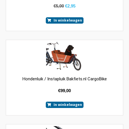
€
5,00
€
2,95
In winkelwagen
Hondenluik / Instapluik Bakfiets.nl CargoBike
€
99,00
In winkelwagen