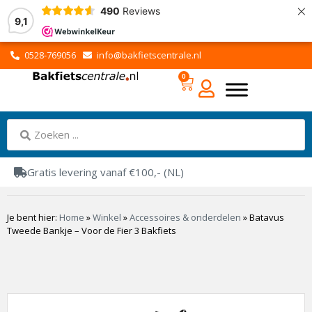
×
490
Reviews
9,1
0528-769056
info@bakfietscentrale.nl
0
Gratis levering vanaf €100,- (NL)
Je bent hier:
Home
»
Winkel
»
Accessoires & onderdelen
»
Batavus
Tweede Bankje – Voor de Fier 3 Bakfiets