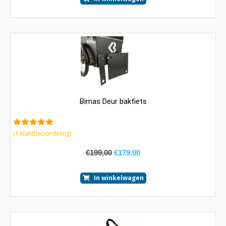
Bimas Deur bakfiets
5.00
van 5
(
1
klantbeoordeling)
€
199,00
€
179,00
In winkelwagen