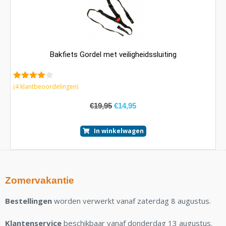
Bakfiets Gordel met veiligheidssluiting
4.25
van
(
4
klantbeoordelingen)
5
€
19,95
€
14,95
In winkelwagen
Zomervakantie
Bestellingen
worden verwerkt vanaf zaterdag 8 augustus.
Klantenservice
beschikbaar vanaf donderdag 13 augustus.